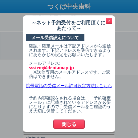
つくば中央歯科
ご不明点・疑問点はお問い合わせください
×
～ネット予約受付をご利用頂くに
TEL：029-879-9307
あたって～
メール受信設定について
確認・確定メールは下記アドレスから送信
選 択
予約希望
予約希望
個人情報
予約内容
予約完了
されます。下記アドレスを受信できるよう
日
時間
入力
確認
にあらかじめ設定をお願いいたします。
メールアドレス:
必ずお読みください
system@dentamap.jp
※送信専用のメールアドレスです。ご返
信はできません。
1
症状を選択してください
携帯電話の受信メール許可設定方法はこちら
予約確認について
歯が痛い/しみる
予約内容確認をされる場合は、「予約確定
メール」に記載されているアドレスが必要
になりますので、受信メールをご確認のう
定期検診/クリーニング
え大切に保管してください。
インプラント相談
閉じる
歯が欠けてしまった