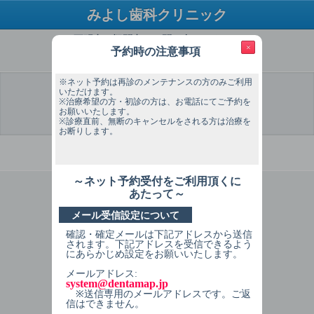
みよし歯科クリニック
ご不明点・疑問点はお問い合わせください
×
予約時の注意事項
TEL：03-6657-2981
※ネット予約は再診のメンテナンスの方のみご利用
いただけます。
※治療希望の方・初診の方は、お電話にてご予約を
お願いいたします。
選 択
予約希望
予約希望
個人情報
予約内容
予約完了
日
時間
入力
確認
※診療直前、無断のキャンセルをされる方は治療を
お断りします。
必ずお読みください
～ネット予約受付をご利用頂くに
1
症状を選択してください
あたって～
メール受信設定について
※【ネット予約について】ネット予約
は再診のメンテナンスのみです。治療
確認・確定メールは下記アドレスから送信
の方・初診の方はお電話ください。
されます。下記アドレスを受信できるよう
にあらかじめ設定をお願いいたします。
※【初診の方へ】初診受付は紹介の
メールアドレス:
方、ご家族が来院されている方、検
system@dentamap.jp
診、クリーニング希望の方に限りま
※送信専用のメールアドレスです。ご返
す。
信はできません。