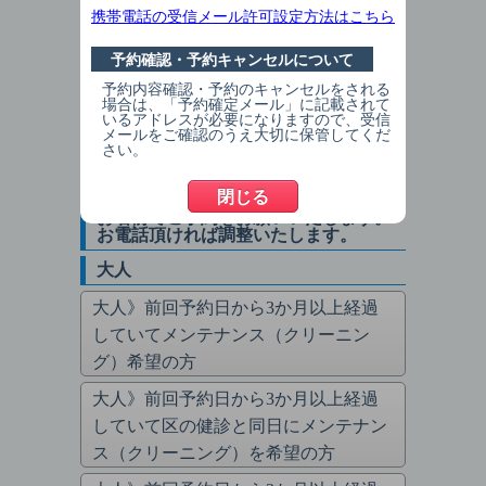
※無断キャンセルされた方は予約をお
携帯電話の受信メール許可設定方法はこちら
断りしております。
※体調不良等でやむを得ず当日キャン
予約確認・予約キャンセルについて
セルをされる場合は8：50～9：30の間
予約内容確認・予約のキャンセルをされる
にお電話下さい。
場合は、「予約確定メール」に記載されて
いるアドレスが必要になりますので、受信
※矯正・ホワイトニングをご希望の方
メールをご確認のうえ大切に保管してくだ
はお電話にてご予約をお願いいたしま
さい。
す。
閉じる
※2人以上のご予約の場合はそれぞれの
お名前でご予約をお願いいたします。
お電話頂ければ調整いたします。
大人
大人》前回予約日から3か月以上経過
していてメンテナンス（クリーニン
グ）希望の方
大人》前回予約日から3か月以上経過
していて区の健診と同日にメンテナン
ス（クリーニング）を希望の方