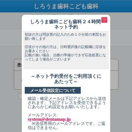
しろうま歯科こども歯科
ご不明点・疑問点はお問い合わせください
×
しろうま歯科こども歯科２４時間
TEL：0489514639
ネット予約
初診の方は問診票の記入のため１０分前の来院をお
必ずお読みください
願い致します
症状がその他の方は、日時選択後の記載欄に症状を
お書きください
ログインしてください
記載の無い場合、治療の準備ができず応急処置にな
ってしまう場合がございます
患者様番号
～ネット予約受付をご利用頂くに
生年月日
あたって～
(入力例：2013年1月1日→20130101)
メール受信設定について
次回からの入力を省略する
確認・確定メールは下記アドレスから送信
されます。下記アドレスを受信できるよう
にあらかじめ設定をお願いいたします。
ログインする
メールアドレス:
system@dentamap.jp
※送信専用のメールアドレスです。ご返
信はできません。