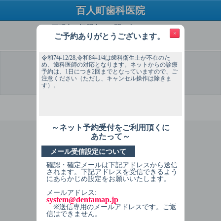
百人町歯科医院
ご不明点・疑問点はお問い合わせください
×
ご予約ありがとうございます。
TEL：03-3369-0688
令和7年12/28,令和8年1/4は歯科衛生士が不在のた
め、歯科医師の対応となります。ネットからの診療
予約は、1日につき2回までとなっていますので、ご
注意ください（ただし、キャンセル操作は除きま
選 択
予約希望
予約希望
個人情報
予約内容
予約完了
日
時間
入力
確認
す）。
必ずお読みください
～ネット予約受付をご利用頂くに
1
症状を選択してください
あたって～
メール受信設定について
歯が痛む
確認・確定メールは下記アドレスから送信
歯肉が痛む
されます。下記アドレスを受信できるよう
にあらかじめ設定をお願いいたします。
詰めた物・被せた物が外れた
メールアドレス:
system@dentamap.jp
クリーニング（除石を含む）
※送信専用のメールアドレスです。ご返
信はできません。