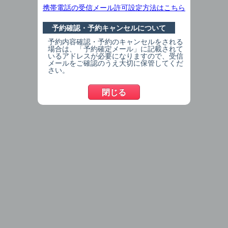
痛みはないが、腫れている
携帯電話の受信メール許可設定方法はこちら
痛みはないが、違和感がある
予約確認・予約キャンセルについて
相談（セラミック・治療期間 etc）
予約内容確認・予約のキャンセルをされる
場合は、「予約確定メール」に記載されて
治療の続きをしたい
いるアドレスが必要になりますので、受信
メールをご確認のうえ大切に保管してくだ
さい。
閉じる