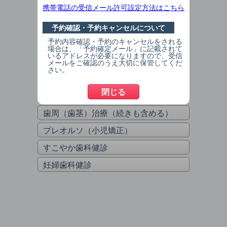
親知らずの相談
携帯電話の受信メール許可設定方法はこちら
インプラント治療・相談
予約確認・予約キャンセルについて
歯列矯正治療・相談
予約内容確認・予約のキャンセルをされる
場合は、「予約確定メール」に記載されて
（初めての方）検診・歯石クリーニン
いるアドレスが必要になりますので、受信
メールをご確認のうえ大切に保管してくだ
グ
さい。
（2回目以降の方）検診・歯石クリー
閉じる
ニング
歯周（歯茎）治療（続きも含める）
プレオルソ（小児矯正）
すこやか歯科健診
妊婦歯科健診