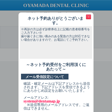
OYAMADA DENTAL CLINIC
ご不明点・疑問点はお問い合わせください
×
ネット予約ありがとうございま
TEL：076-253-4618
す。
※再診の方は必ず診察券右上に記載の患者様番号を
ご入力下さい※
歯や歯ぐきに強い痛みのある緊急の方は対応できな
い場合がありますので、お電話にてご予約下さい。
選 択
予約希望
予約希望
個人情報
予約内容
予約完了
日
時間
入力
確認
必ずお読みください
～ネット予約受付をご利用頂くに
1
症状を選択してください
あたって～
メール受信設定について
歯が痛い（診査・投薬など）
確認・確定メールは下記アドレスから送信
詰め物・被せ物が取れた
されます。下記アドレスを受信できるよう
にあらかじめ設定をお願いいたします。
歯の治療（続きも含める）
メールアドレス:
system@dentamap.jp
入れ歯の治療・相談
※送信専用のメールアドレスです。ご返
信はできません。