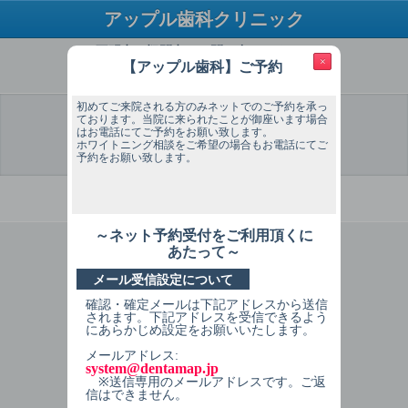
アップル歯科クリニック
ご不明点・疑問点はお問い合わせください
×
【アップル歯科】ご予約
TEL：0120-68-8709
初めてご来院される方のみネットでのご予約を承っ
ております。当院に来られたことが御座います場合
はお電話にてご予約をお願い致します。
ホワイトニング相談をご希望の場合もお電話にてご
選 択
予約希望
予約希望
個人情報
予約内容
予約完了
日
時間
入力
確認
予約をお願い致します。
必ずお読みください
～ネット予約受付をご利用頂くに
1
症状を選択してください
あたって～
メール受信設定について
痛みがある
確認・確定メールは下記アドレスから送信
歯が痛い
されます。下記アドレスを受信できるよう
にあらかじめ設定をお願いいたします。
ハグキが痛い
メールアドレス:
system@dentamap.jp
その他
※送信専用のメールアドレスです。ご返
信はできません。
痛みはない