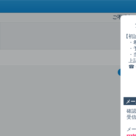
ご不明点
【初
・希
選
・予
・当
上記
☎︎ 0
1
症
ク
初
メー
初
確
受
初
オ
メー
sys