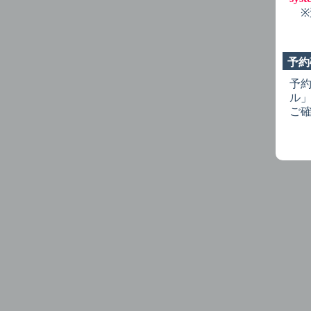
オ
※
予約
予
ル
ご