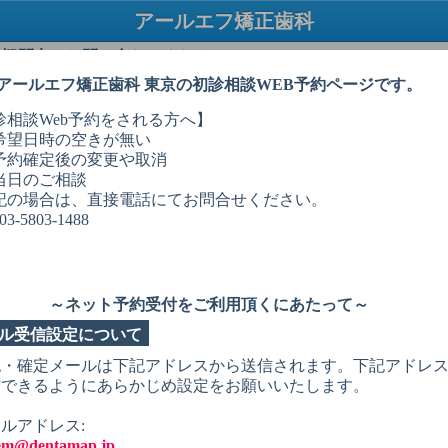
アールエフ矯正歯科
TEL：03-5803-1488
・疑問点はお問い合わせください
アールエフ矯正歯科 東京の初診相談WEB予約ページです。
診相談Web予約をされる方へ】
望日時の空きが無い
 択
予約希望日
予約希望時間
個人情報入力
予約内容確認
予約
約確定後の変更や取消
日のご相談
必ずお読みください
の場合は、直接電話にてお問合せください。
3-5803-1488
状を選択してください
リニックでの初診相談
～ネット予約受付をご利用頂くにあたって～
診相談を受けたい（小学生以下の方）
ル受信設定について
診相談を受けたい（中学・高校生の方）
認・確定メールは下記アドレスから送信されます。下記アドレ
信できるようにあらかじめ設定をお願いいたします。
診相談を受けたい（18歳以上の方）
ンラインでの初診相談
ルアドレス:
tem@dentamap.jp