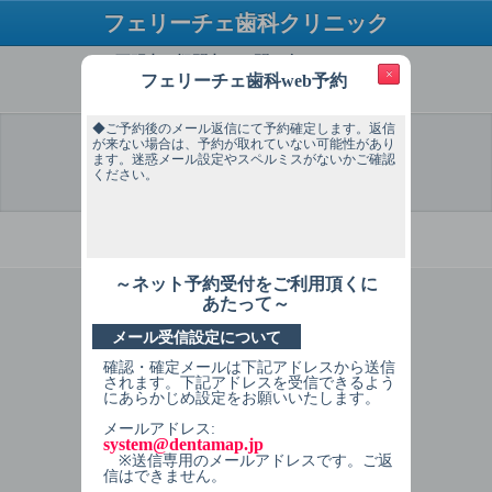
フェリーチェ歯科クリニック
ご不明点・疑問点はお問い合わせください
×
フェリーチェ歯科web予約
TEL：046-271-2001
◆ご予約後のメール返信にて予約確定します。返信
が来ない場合は、予約が取れていない可能性があり
ます。迷惑メール設定やスペルミスがないかご確認
ください。
選 択
予約希望
予約希望
個人情報
予約内容
予約完了
日
時間
入力
確認
必ずお読みください
～ネット予約受付をご利用頂くに
1
症状を選択してください
あたって～
メール受信設定について
注1 当院は健診が中心の予防歯科で
す。歯のトラブル時のみ通院される方
確認・確定メールは下記アドレスから送信
はご予約の制限がございます。
されます。下記アドレスを受信できるよう
にあらかじめ設定をお願いいたします。
注2 15:00以降は処置内容により予約制
メールアドレス:
限があります。
system@dentamap.jp
※送信専用のメールアドレスです。ご返
信はできません。