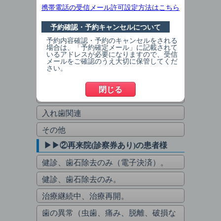
▶▶①新患(診察券なし)の患者様
携帯電話の受信メール許可設定方法はこちら
健診、歯石除去のみ（電子決済）
予約確認・予約キャンセルについて
健診、歯石除去のみ
予約内容確認・予約のキャンセルをされる
場合は、「予約確定メール」に記載されて
歯の異常（虫歯、痛み、脱離、破損な
いるアドレスが必要になりますので、受信
メールをご確認のうえ大切に保管してくだ
ど）
さい。
歯肉の異常（腫れ、出血、グラつくな
閉じる
ど）
入れ歯関連
その他
▶▶②再来院(診察券あり)の患者様
健診、歯石除去のみ（電子決済）。
健診、歯石除去のみ。
治療継続中、治療再開。
歯の異常（虫歯、痛み、脱離、破損な