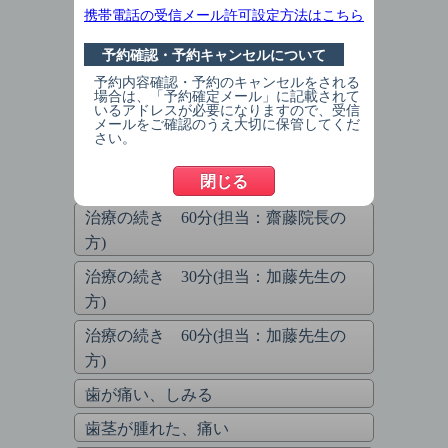
クリーニング希望（初診）
携帯電話の受信メール許可設定方法はこちら
その他（初診）（備考欄に症状をご記
予約確認・予約キャンセルについて
入してください）
予約内容確認・予約のキャンセルをされる
大人の方(再受診の方) ※担当の先生の
場合は、「予約確定メール」に記載されて
休診日はホームページでご確認くださ
いるアドレスが必要になりますので、受信
い
メールをご確認のうえ大切に保管してくだ
さい。
治療の続き 30分(担当：齋藤院長の
閉じる
方)
治療の続き 60分(担当：齋藤院長の
方)
治療の続き 30分(担当：加藤先生の
方)
治療の続き 60分(担当：加藤先生の
方)
歯が痛い、しみる
歯茎が腫れた、痛い