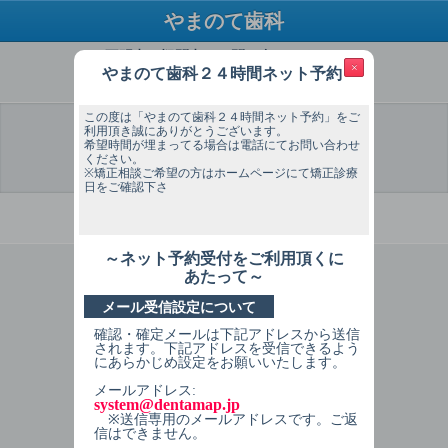
やまのて歯科
ご不明点・疑問点はお問い合わせください
×
やまのて歯科２４時間ネット予約
TEL：03-6420-0742
この度は「やまのて歯科２４時間ネット予約」をご
利用頂き誠にありがとうございます。
希望時間が埋まってる場合は電話にてお問い合わせ
ください。
選 択
予約希望
予約希望
個人情報
予約内容
予約完了
日
時間
入力
確認
※矯正相談ご希望の方はホームページにて矯正診療
日をご確認下さ
必ずお読みください
～ネット予約受付をご利用頂くに
1
症状を選択してください
あたって～
メール受信設定について
当院を初めて受診される方
確認・確定メールは下記アドレスから送信
検診（初診）
されます。下記アドレスを受信できるよう
にあらかじめ設定をお願いいたします。
痛い、しみる（初診）
メールアドレス:
system@dentamap.jp
詰め物、被せ物が取れた（初診）
※送信専用のメールアドレスです。ご返
信はできません。