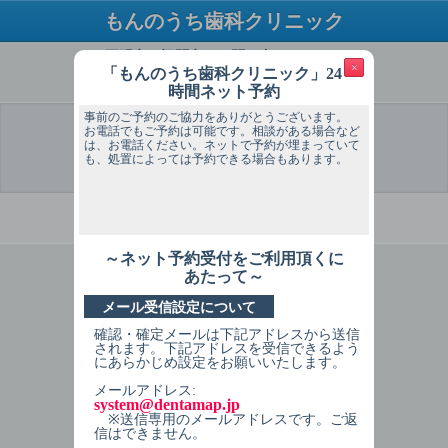
もんのうち歯科クリニック
ご不明点・疑問点はお問い合わせください
×
「もんのうち歯科クリニック」24
TEL：083-227-3460
時間ネット予約
事前のご予約のご協力をありがとうございます。
お電話でもご予約は可能です。相談がある場合など
は、お電話ください。ネットで予約が埋まっていて
も、処置によっては予約できる場合もあります。
選 択
予約希望
予約希望
個人情報
予約内容
予約完了
日
時間
入力
確認
必ずお読みください
～ネット予約受付をご利用頂くに
1
症状を選択してください
あたって～
メール受信設定について
治療の続きをしていきたい（大人・高
校生以上）
確認・確定メールは下記アドレスから送信
されます。下記アドレスを受信できるよう
治療の続き（歯石取り以外、保険治
にあらかじめ設定をお願いいたします。
療）（大人）
メールアドレス:
system@dentamap.jp
※送信専用のメールアドレスです。ご返
治療の続き（歯石取り以外、自費・保
信はできません。
険外の治療）（大人）