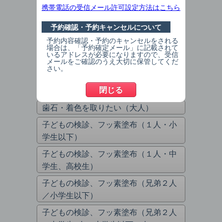
携帯電話の受信メール許可設定方法はこちら
治療の続き（歯石取り・ｸﾘｰﾆﾝｸﾞ）
予約確認・予約キャンセルについて
（大人）
予約内容確認・予約のキャンセルをされる
治療の続き（矯正ﾏｳｽﾋﾟｰｽ）（大人、
場合は、「予約確定メール」に記載されて
いるアドレスが必要になりますので、受信
子ども）
メールをご確認のうえ大切に保管してくだ
さい。
定期的なメインテナンス・予防
閉じる
定期的な検診希望（大人）
歯石・着色を取りたい（大人）
子どもの検診、フッ素塗布（１人・小
学生以下）
子どもの検診、フッ素塗布（１人・中
学生、高校生）
子どもの検診、フッ素塗布（兄弟２人
／小学生以下）
子どもの検診、フッ素塗布（兄弟２人