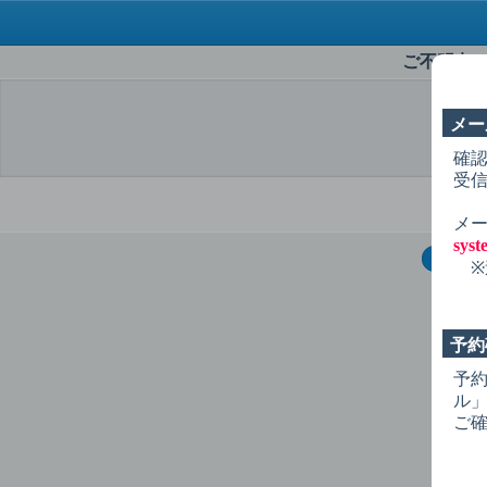
ご不明点
メー
選
確
受
メー
sys
1
症
※
初
予約
歯
予
歯
ル
歯
ご
詰