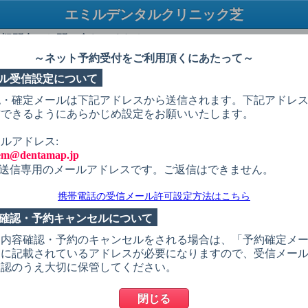
エミルデンタルクリニック芝
TEL：03-6275-1843
・疑問点はお問い合わせください
～ネット予約受付をご利用頂くにあたって～
ル受信設定について
 択
予約希望日
予約希望時間
個人情報入力
予約内容確認
予約
認・確定メールは下記アドレスから送信されます。下記アドレ
信できるようにあらかじめ設定をお願いいたします。
必ずお読みください
ルアドレス:
tem@dentamap.jp
状を選択してください
送信専用のメールアドレスです。ご返信はできません。
診（当院を初めて受診される方）
携帯電話の受信メール許可設定方法はこちら
確認・予約キャンセルについて
が欠けた
約内容確認・予約のキャンセルをされる場合は、「予約確定メ
ぐきから血が出る
」に記載されているアドレスが必要になりますので、受信メー
が痛い
確認のうえ大切に保管してください。
め物・被せものがとれた
閉じる