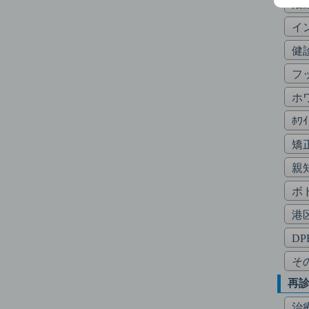
治
イ
健
フ
ホ
ﾎﾜ
矯
親
ボ
港
DP
そ
再
治