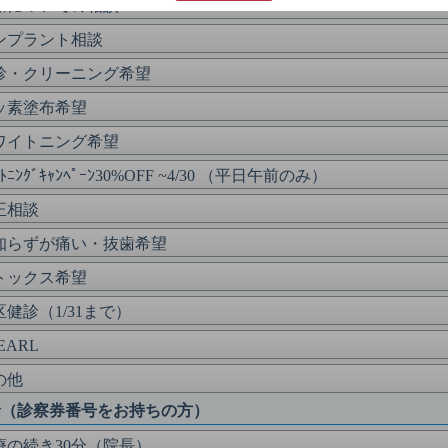
療についての相談
ンプラント相談
診・クリーニング希望
ッ素塗布希望
ワイトニング希望
ｲﾄﾆﾝｸﾞｷｬﾝﾍﾟｰﾝ30%OFF ~4/30 （平日午前のみ）
正相談
知らずが痛い・抜歯希望
トックス希望
区健診（1/31まで）
EARL
の他
診（診察券番号をお持ちの方）
療の続き30分（院長）