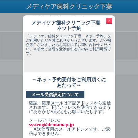
メディケア歯科クリニック下妻
ご不明点・疑問点はお問い合わせください
×
メディケア歯科クリニック下妻
TEL：0296-30-4184
ネット予約
「メディケア歯科クリニック下妻 ネット予約」を
ご利用いただき誠にありがとうございます。ご不明
点等ございましたらお電話にてお問い合わせくださ
い。※初めて当院を受診される方のみご利用可能で
選 択
予約希望
予約希望
個人情報
予約内容
予約完了
日
時間
入力
確認
す。
必ずお読みください
～ネット予約受付をご利用頂くに
1
症状を選択してください
あたって～
メール受信設定について
※※※初めて当院に受診される方のご
予約画面です。
確認・確定メールは下記アドレスから送信
されます。下記アドレスを受信できるよう
※過去に受診したことがある方、現在
にあらかじめ設定をお願いいたします。
受診中の方は直接当院にご連絡を下さ
メールアドレス:
い。
system@dentamap.jp
※送信専用のメールアドレスです。ご返
※尚、こちらのネットでのご予約は応
信はできません。
急処置での対応になります。予めご了