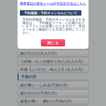
承下さい。
携帯電話の受信メール許可設定方法はこちら
※ご予約は御一人様一回限りです。別
日で複数回のご予約はご遠慮下さい※
予約確認・予約キャンセルについて
予約内容確認・予約のキャンセルをされる
大人の方
場合は、「予約確定メール」に記載されて
いるアドレスが必要になりますので、受信
歯茎が痛い・腫れた(大人の方)
メールをご確認のうえ大切に保管してくだ
さい。
歯が痛い・しみる(大人の方)
閉じる
歯が動く・抜けた(大人の方)
歯が欠けた(大人の方)
つめ物・かぶせ物がとれた(大人の方)
外傷【ぶつけた・転んだ】(大人の方)
子供の方
歯が痛い・しみる(子供の方)
歯が欠けた(子供の方)
歯茎が痛い・腫れた(子供の方)