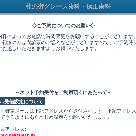
杜の街グレース歯科・矯正歯科
TEL：086-230-0788
・疑問点はお問い合わせください
◇ご予約についてのお願い◇
内容によってお電話で時間変更をお願いすることがございます
、初診の方は問診票のご記入などがございますので、ご予約時間
 択
予約希望日
予約希望時間
個人情報入力
予約内容確認
予約
にお越しいただきますようお願いいたします。
必ずお読みください
状を選択してください
療
～ネット予約受付をご利用頂くにあたって～
の治療（通院中）
ル受信設定について
が痛い(通院中）
認・確定メールは下記アドレスから送信されます。下記アドレ
信できるようにあらかじめ設定をお願いいたします。
知らずが痛い（初診）
め物（銀歯）が外れた
ルアドレス:
tem@dentamap.jp