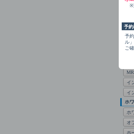
歯
※
検
歯
予約
入
予
矯
ル
ご
矯
矯
M
イ
イ
ホ
ホ
オ
ホ