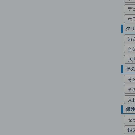
デ
ホ
ク
歯
全
[
そ
そ
そ
入
保
セ
銀