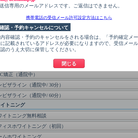
茎が腫れている
送信専用のメールアドレスです。ご返信はできません。
診希望・定期検診（再診）
携帯電話の受信メール許可設定方法はこちら
科検診（初診）
確認・予約キャンセルについて
れ歯の調整
約内容確認・予約のキャンセルをされる場合は、「予約確定メ
正
」に記載されているアドレスが必要になりますので、受信メー
確認のうえ大切に保管してください。
正の相談（14歳以上）
閉じる
正の相談（小児）
RC矯正（通院中）
ンビザライン（通院中/ 30分）
ンビザライン（通院中/ 60分）
ワイトニング
ワイトニング無料相談
フィスホワイトニング（初回）
ームホワイトニング