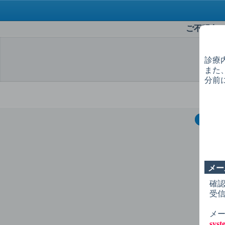
ご不明点
診療
また
選
分前
1
症
治
歯
メー
歯
確
受
親
詰
メー
sys