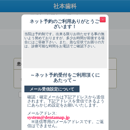
社本歯科
ご不明点・疑問点はお問い合わせください
×
ネット予約のご利用ありがとうご
TEL：052-931-8148
ざいます！
当院は予約制です。出来る限りお待たせする事の無
必ずお読みください
いよう努めておりますが、多少お時間が前後する場
合にはご容赦下さい。また、急な症状でお困りの方
は、診療可能な時間をお電話でご確認下さい。
ログインしてください
患者様番号
～ネット予約受付をご利用頂くに
生年月日
あたって～
(入力例：2013年1月1日→20130101)
メール受信設定について
次回からの入力を省略する
確認・確定メールは下記アドレスから送信
されます。下記アドレスを受信できるよう
にあらかじめ設定をお願いいたします。
ログインする
メールアドレス:
system@dentamap.jp
※送信専用のメールアドレスです。ご返
信はできません。