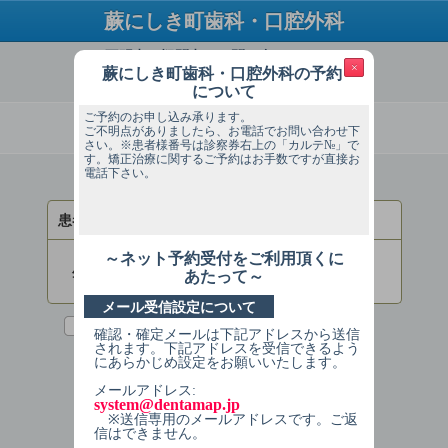
蕨にしき町歯科・口腔外科
ご不明点・疑問点はお問い合わせください
×
蕨にしき町歯科・口腔外科の予約
TEL：048-446-6480
について
ご予約のお申し込み承ります。
必ずお読みください
ご不明点がありましたら、お電話でお問い合わせ下
さい。※患者様番号は診察券右上の「カルテ№」で
す。矯正治療に関するご予約はお手数ですが直接お
電話下さい。
ログインしてください
患者様番号
～ネット予約受付をご利用頂くに
生年月日
あたって～
(入力例：2013年1月1日→20130101)
メール受信設定について
次回からの入力を省略する
確認・確定メールは下記アドレスから送信
されます。下記アドレスを受信できるよう
にあらかじめ設定をお願いいたします。
ログインする
メールアドレス:
system@dentamap.jp
※送信専用のメールアドレスです。ご返
信はできません。