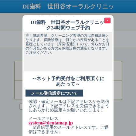
DI歯科 世田谷オーラルクリニック
ご不明点・疑問点はお問い合わせください
×
DI歯科 世田谷オーラルクリニッ
TEL：03-5799-4118
ク24時間ウェブ予約
注）健診希望、クリーニング希望の方は自費診療と
必ずお読みください
なります。保険診療は、何らかの疾病があることを
基礎としています（厚労省通知）ので、何らかお口
の不具合がある方のみ保険診療の適応となります。
ご注意ください。
ログインしてください
／ Login
患者様番号
Patient ID
～ネット予約受付をご利用頂くに
あたって～
生年月日
メール受信設定について
Date of Birth
(入力例：2013年1月1日→20130101)
確認・確定メールは下記アドレスから送信
されます。下記アドレスを受信できるよう
次回からの入力を省略する
にあらかじめ設定をお願いいたします。
メールアドレス:
ログインする/Login
system@dentamap.jp
※送信専用のメールアドレスです。ご返
信はできません。