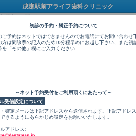
成瀬駅前アライフ歯科クリニック
TEL：042-814-1953
・疑問点はお問い合わせください
初診の予約・矯正予約について
必ずお読みください
のご予約はネットではできませんのでお電話にてお問い合わせ
の方は問診票の記入のため10分程早めにお越し下さい、また初
グインしてください
齢を「その他」欄にご入力ください
患者様番号
生年月日
(入力例：2013年1月1日→20130101)
次回からの入力を省略する
～ネット予約受付をご利用頂くにあたって～
ル受信設定について
ログインする
認・確定メールは下記アドレスから送信されます。下記アドレ
信できるようにあらかじめ設定をお願いいたします。
ルアドレス:
tem@dentamap.jp