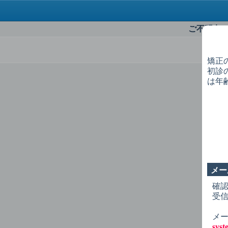
ご不明点
矯正
初診
ロ
は年
メー
確
受
メー
sys