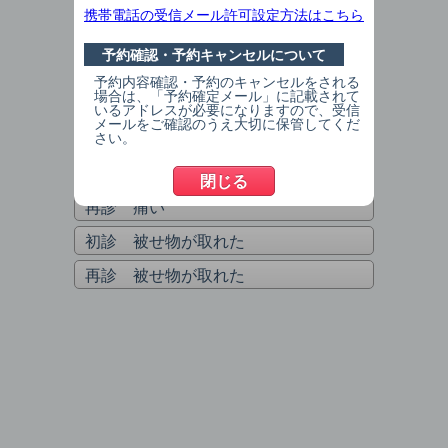
再診 定期検診
携帯電話の受信メール許可設定方法はこちら
初診 フッ素希望
予約確認・予約キャンセルについて
再診 フッ素希望
予約内容確認・予約のキャンセルをされる
場合は、「予約確定メール」に記載されて
初診 治療希望
いるアドレスが必要になりますので、受信
メールをご確認のうえ大切に保管してくだ
再診 治療希望
さい。
初診 痛い
閉じる
再診 痛い
初診 被せ物が取れた
再診 被せ物が取れた