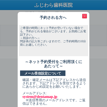
ふじわら歯科医院
ご不明点・疑問点はお問い合わせください
×
予約される方へ
TEL：03-3421-7227
ご希望の時間にネット予約が空いていない場合で
も、予約がとれる場合がございます。お気軽にお電
話下さい。
～初診の方へ～
選 択
予約希望
予約希望
個人情報
予約内容
予約完了
日
時間
入力
確認
問診表の記入等ございますので、ご予約時間の10分
前にお越しください。
必ずお読みください
～ネット予約受付をご利用頂くに
1
症状を選択してください
あたって～
メール受信設定について
初診 クリーニング希望（保険）
確認・確定メールは下記アドレスから送信
再診 クリーニング希望（保険）
されます。下記アドレスを受信できるよう
にあらかじめ設定をお願いいたします。
再診 クリーニング希望(院長担当)
メールアドレス:
system@dentamap.jp
初診 定期検診
※送信専用のメールアドレスです。ご返
信はできません。